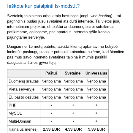
Ieškote kur patalpinti ls-mods.lt?
Svetainių talpinimas arba kitaip hostingas (angl.
web hosting
) – tai
pagrindinis būdas jūsų svetainei atsidurti internete. Tai vietos jūsų
internetiniam projektui, el. paštui ar duomenų bazei suteikimas
patikimame, galingame, prie spartaus interneto ryšio kanalo
pajungtame serveryje.
Daugiau nei 15 metų patirtis, aukšta klientų aptarnavimo kokybė,
lankstūs paslaugų planai ir patraukli kainodara nulėmė, kad šiandien
pas mus savo interneto svetaines talpina ir mumis pasitiki
daugiausiai šalies gyventojų.
Paštui
Svetainei
Universalus
Duomenų srautas
Neribojama
Neribojama
Neribojama
Vieta serveryje
Neribojama
Neribojama
Neribojama
El. pašto dėžutės
Neribojama
Neribojama
Neribojama
PHP
-
+
+
MySQL
-
+
+
Multi-Domain
-
-
+
Kaina už mėnesį
2.99 EUR
4.99 EUR
9.99 EUR