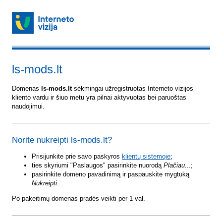
ls-mods.lt
Domenas
ls-mods.lt
sėkmingai užregistruotas Interneto vizijos
kliento vardu ir šiuo metu yra pilnai aktyvuotas bei paruoštas
naudojimui.
Norite nukreipti ls-mods.lt?
Prisijunkite prie savo paskyros
klientų sistemoje
;
ties skyriumi "Paslaugos" pasirinkite nuorodą
Plačiau...
;
pasirinkite domeno pavadinimą ir paspauskite mygtuką
Nukreipti
.
Po pakeitimų domenas pradės veikti per 1 val.