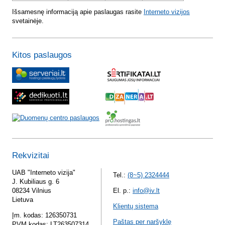
Išsamesnę informaciją apie paslaugas rasite
Interneto vizijos
svetainėje.
Kitos paslaugos
Rekvizitai
UAB "Interneto vizija"
Tel.:
(8~5) 2324444
J. Kubiliaus g. 6
08234 Vilnius
El. p.:
info@iv.lt
Lietuva
Klientų sistema
Įm. kodas: 126350731
Paštas per naršyklę
PVM kodas: LT263507314